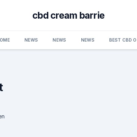
cbd cream barrie
OME
NEWS
NEWS
NEWS
BEST CBD O
t
en