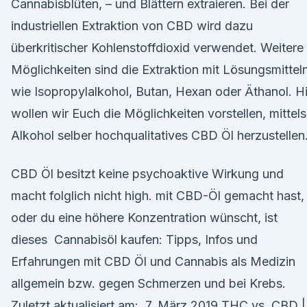
Cannabisblüten, – und Blättern extraieren. Bei der
industriellen Extraktion von CBD wird dazu
überkritischer Kohlenstoffdioxid verwendet. Weitere
Möglichkeiten sind die Extraktion mit Lösungsmittel
wie Isopropylalkohol, Butan, Hexan oder Äthanol. H
wollen wir Euch die Möglichkeiten vorstellen, mittels
Alkohol selber hochqualitatives CBD Öl herzustellen
CBD Öl besitzt keine psychoaktive Wirkung und
macht folglich nicht high. mit CBD-Öl gemacht hast,
oder du eine höhere Konzentration wünscht, ist
dieses Cannabisöl kaufen: Tipps, Infos und
Erfahrungen mit CBD Öl und Cannabis als Medizin
allgemein bzw. gegen Schmerzen und bei Krebs.
Zuletzt aktualisiert am: 7. März 2019 THC vs. CBD |