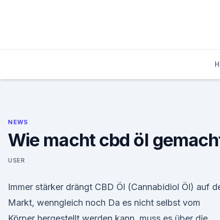
Skip
to
content
H
NEWS
Wie macht cbd öl gemach
USER
Immer stärker drängt CBD Öl (Cannabidiol Öl) auf d
Markt, wenngleich noch Da es nicht selbst vom
Körper hergestellt werden kann, muss es über die