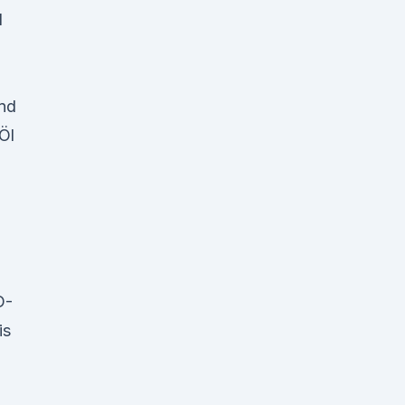
l
und
Öl
o
D-
is