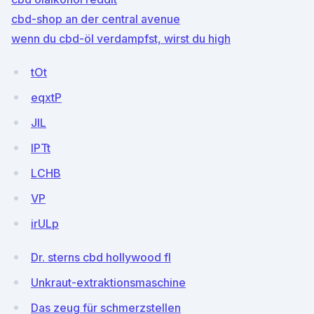
cbd-shop an der central avenue
wenn du cbd-öl verdampfst, wirst du high
tOt
eqxtP
JIL
IPTt
LCHB
VP
irULp
Dr. sterns cbd hollywood fl
Unkraut-extraktionsmaschine
Das zeug für schmerzstellen