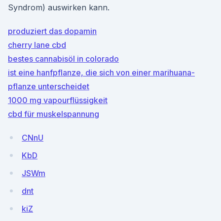
Syndrom) auswirken kann.
produziert das dopamin
cherry lane cbd
bestes cannabisöl in colorado
ist eine hanfpflanze, die sich von einer marihuana-
pflanze unterscheidet
1000 mg vapourflüssigkeit
cbd für muskelspannung
CNnU
KbD
JSWm
dnt
kiZ