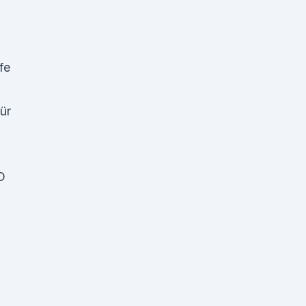
fe
ür
D