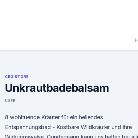
Skip
to
content
H
CBD STORE
Unkrautbadebalsam
USER
8 wohltuende Kräuter für ein heilendes
Entspannungsbad - Kostbare Wildkräuter und ihre
Wirkungsweise. Gundermann kann uns helfen bei all