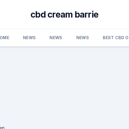
cbd cream barrie
OME
NEWS
NEWS
NEWS
BEST CBD O
en