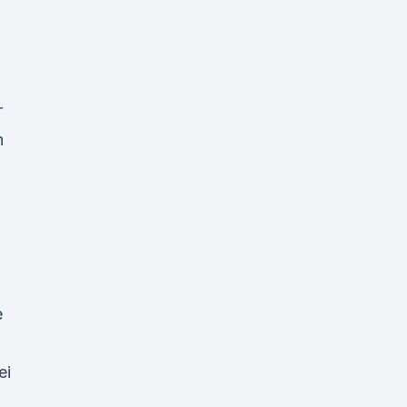
r
n
e
ei